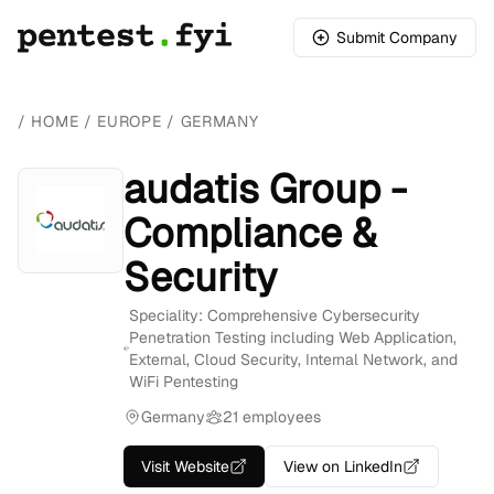
Submit Company
/
HOME
/
EUROPE
/
GERMANY
audatis Group -
Compliance &
Security
Speciality: Comprehensive Cybersecurity
Penetration Testing including Web Application,
External, Cloud Security, Internal Network, and
WiFi Pentesting
Germany
21 employees
Visit Website
View on LinkedIn