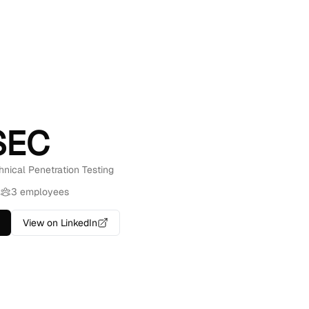
SEC
hnical Penetration Testing
3 employees
View on LinkedIn