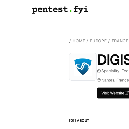
/
HOME
/
EUROPE
/
FRANCE
DIGI
Speciality: Tec
Nantes, France
Visit Website
[01] ABOUT