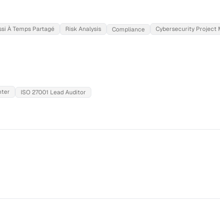
ssi À Temps Partagé
Risk Analysis
Cybersecurity Projec
Compliance
nter
ISO 27001 Lead Auditor