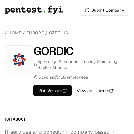
Submit Company
/
HOME
/
EUROPE
/
CZECHIA
GORDIC
Speciality: Penetration Testing Simulating
Hacker Attacks
Czechia
158 employees
Visit Website
View on LinkedIn
[01] ABOUT
IT services and consulting company based in