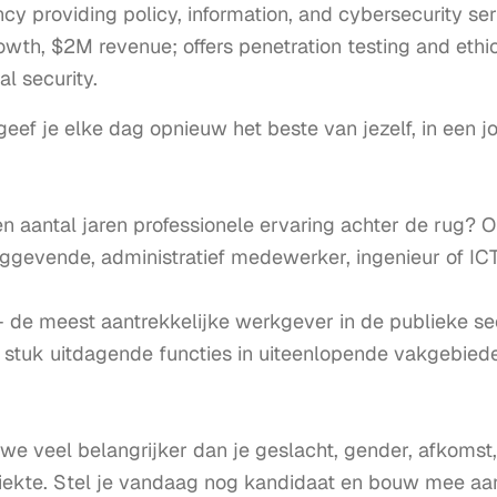
y providing policy, information, and cybersecurity se
owth, $2M revenue; offers penetration testing and ethi
l security.
eef je elke dag opnieuw het beste van jezelf, in een jo
n aantal jaren professionele ervaring achter de rug? O
nggevende, administratief medewerker, ingenieur of ICT
- de meest aantrekkelijke werkgever in de publieke se
r stuk uitdagende functies in uiteenlopende vakgebiede
we veel belangrijker dan je geslacht, gender, afkomst, l
iekte. Stel je vandaag nog kandidaat en bouw mee aan