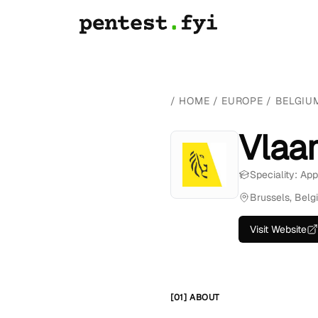
/
HOME
/
EUROPE
/
BELGIU
Vlaa
Speciality: App
Brussels, Belg
Visit Website
[01] ABOUT