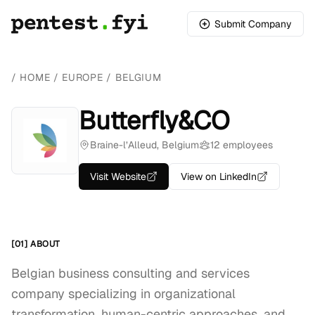
Submit Company
/
HOME
/
EUROPE
/
BELGIUM
Butterfly&CO
Braine-l’Alleud, Belgium
12 employees
Visit Website
View on LinkedIn
[01] ABOUT
Belgian business consulting and services
company specializing in organizational
transformation, human-centric approaches, and