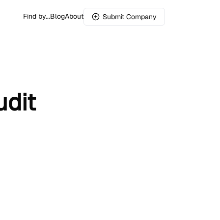
Find by...
Blog
About
Submit Company
dit