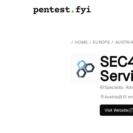
/
HOME
/
EUROPE
/
AUSTRI
SEC4
Serv
Speciality: Ad
Austria
12 e
Visit Website