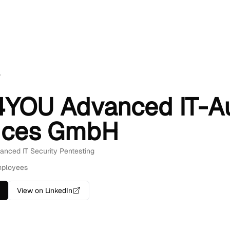
A
YOU Advanced IT-Au
ices GmbH
vanced IT Security Pentesting
mployees
View on LinkedIn