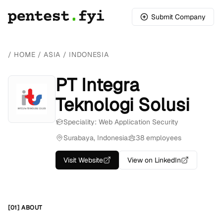
Submit Company
/
HOME
/
ASIA
/
INDONESIA
PT Integra
Teknologi Solusi
Speciality: Web Application Security
Surabaya, Indonesia
38 employees
Visit Website
View on LinkedIn
[01] ABOUT